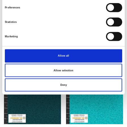
Preferences
Statistics
Varenr.: 4511-126
Varenr.: 4511-119
Brighton 4511
Brighton 4511
Marketing
Allow all
Allow selection
Deny