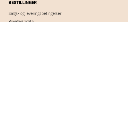
BESTILLINGER
Salgs- og leveringsbetingelser
Privatlivspolitik
FØLG OS
Følg os på vores Social Media kanaler. Vi håber, at du vil finde
vores indlæg og statusopdateringer nyttige. Hvordan kan vi
hjælpe dig?
KONTAKT OS
Kundeservice