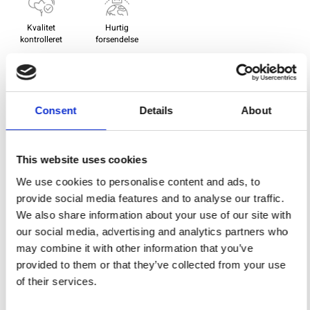
Kvalitet
Hurtig
kontrolleret
forsendelse
Specifikation
Consent
Details
About
Bredde
112,00
Materiale
100% bomuld
This website uses cookies
We use cookies to personalise content and ads, to
Vægt pr. kvadratmeter (m2)
0,143 Kg.
provide social media features and to analyse our traffic.
We also share information about your use of our site with
our social media, advertising and analytics partners who
Du vil måske også synes om
may combine it with other information that you’ve
provided to them or that they’ve collected from your use
of their services.