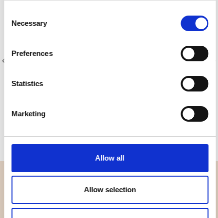
Consent
Necessary
Selection
Preferences
Statistics
Varenr.: 4511-114
Varenr.: 4511-118
Brighton 4511
Brighton 4511
Marketing
Allow all
OVERSIGT
Allow selection
Hvem er vi
Kontakt os