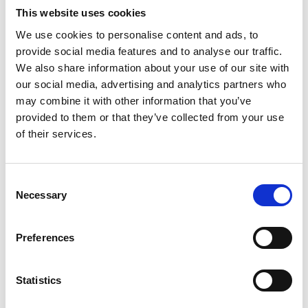
E-mail *
This website uses cookies
We use cookies to personalise content and ads, to
provide social media features and to analyse our traffic.
Bekræft email *
We also share information about your use of our site with
our social media, advertising and analytics partners who
may combine it with other information that you’ve
Adgangskode *
provided to them or that they’ve collected from your use
of their services.
Bekræft adgangskode *
Consent
Necessary
Selection
Preferences
Opret konto
Statistics