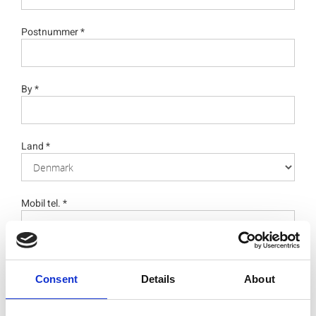
Postnummer *
By *
Land *
Mobil tel. *
Tlf. nr.
Consent
Details
About