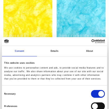
Varenr.: 3018-595
Varenr.: 3018-594
Bali Hand-Dyed
Bali Hand-Dyed
Consent
Details
About
This website uses cookies
We use cookies to personalise content and ads, to provide social media features and to
analyse our traffic. We also share information about your use of our site with our social
media, advertising and analytics partners who may combine it with other information
that you’ve provided to them or that they’ve collected from your use of their services.
Consent
Varenr.: 3018-593
Varenr.: 3018-591
Necessary
Selection
Bali Hand-Dyed
Bali Hand-Dyed
Preferences