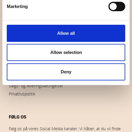
Hvem er vi
Marketing
Kontakt os
Nyheder
Udsalg
Allow all
Brands
Impressum
Download billeder
Allow selection
Deny
BESTILLINGER
Salgs- og leveringsbetingelser
Privatlivspolitik
FØLG OS
Følg os på vores Social Media kanaler. Vi håber, at du vil finde