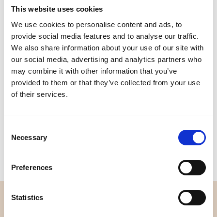
This website uses cookies
We use cookies to personalise content and ads, to
Kvalitet
Hurtig
provide social media features and to analyse our traffic.
kontrolleret
forsendelse
We also share information about your use of our site with
our social media, advertising and analytics partners who
may combine it with other information that you’ve
Specifikation
provided to them or that they’ve collected from your use
of their services.
Bredde
112,00
Materiale
100% bomuld
Consent
Necessary
Vægt pr. kvadratmeter (m2)
0,112 Kg.
Selection
Preferences
Statistics
OVERSIGT