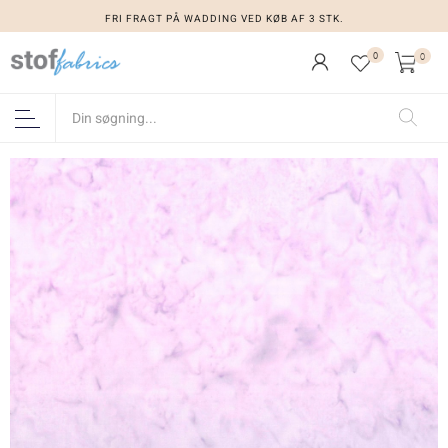
FRI FRAGT PÅ WADDING VED KØB AF 3 STK.
0
0