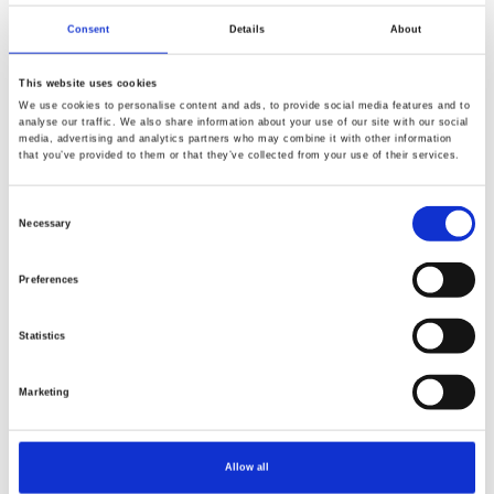
Steel Magnolias
Steel Magnolias
Consent
Details
About
This website uses cookies
We use cookies to personalise content and ads, to provide social media features and to
analyse our traffic. We also share information about your use of our site with our social
media, advertising and analytics partners who may combine it with other information
that you’ve provided to them or that they’ve collected from your use of their services.
NY
NY
Consent
Necessary
Selection
Preferences
Statistics
Varenr.: 5275-73
Varenr.: 5276-73
Marketing
Steel Magnolias
Steel Magnolias
Allow all