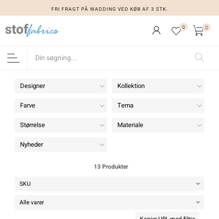
FRI FRAGT PÅ WADDING VED KØB AF 3 STK.
FRI FRAGT PÅ WADDING VED KØB AF 3 STK.
0
0
Designer
Kollektion
Farve
Tema
Størrelse
Materiale
Nyheder
13 Produkter
Kopier URL med filtre