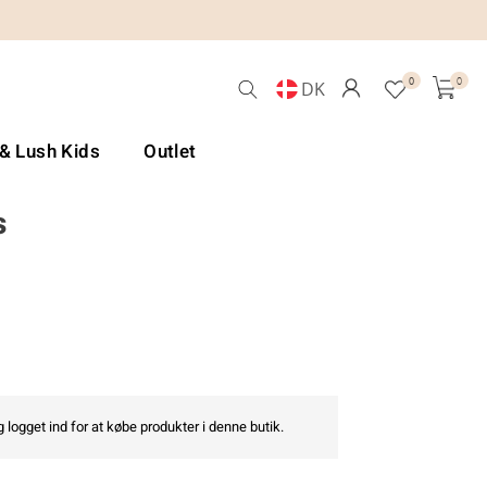
0
0
DK
 & Lush Kids
Outlet
s
 logget ind for at købe produkter i denne butik.