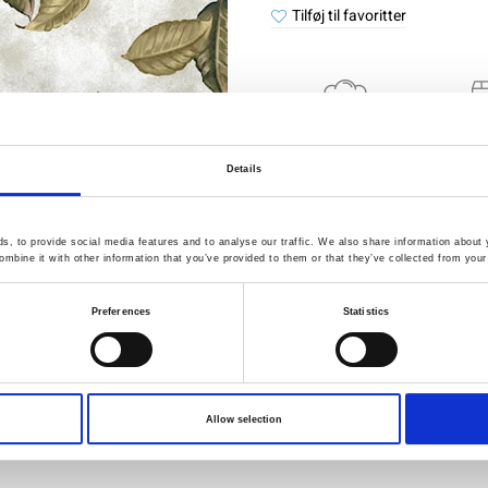
Tilføj til favoritter
Kvalitet
Hurt
kontrolleret
forsen
Details
, to provide social media features and to analyse our traffic. We also share information about y
Specifikation
mbine it with other information that you’ve provided to them or that they’ve collected from your 
Bredde
Preferences
Statistics
Materiale
Vægt pr. kvadratmeter (m2)
Allow selection