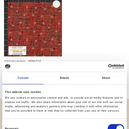
Artikelnummer.: 4599-018
Petit Cristal
Consent
Details
About
This website uses cookies
We use cookies to personalise content and ads, to provide social media features and to
analyse our traffic. We also share information about your use of our site with our social
media, advertising and analytics partners who may combine it with other information
ÜBERBLICK
that you’ve provided to them or that they’ve collected from your use of their services.
Wer sind wir
Consent
Necessary