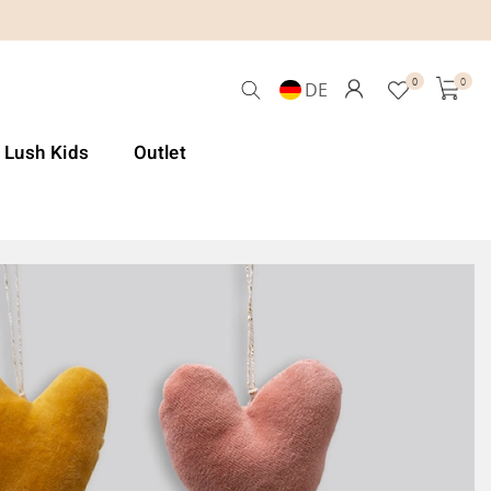
0
0
DE
& Lush Kids
Outlet