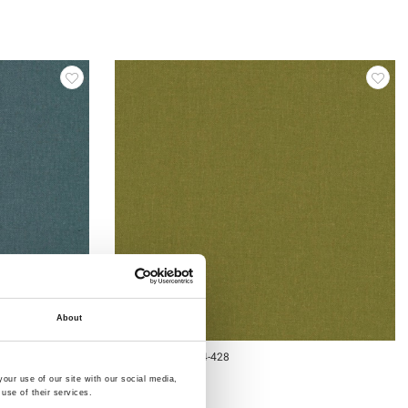
About
Artikelnummer.: 14-428
Lin 14
our use of our site with our social media,
use of their services.