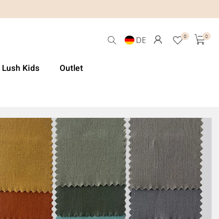
0
0
DE
& Lush Kids
Outlet