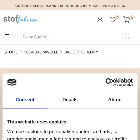
KOSTENLOSER VERSAND AUF WADDING BEIM KAUF VON 3 STÜCK
0
0
STOFFE
100% BAUMWOLLE
BASIC
SERENITY
ÜBERBLICK
Wer sind wir
Consent
Details
About
Kontakt
Nachricht
Auslauf
This website uses cookies
Marken
We use cookies to personalise content and ads, to
Impressum
provide social media features and to analyse our traffic.