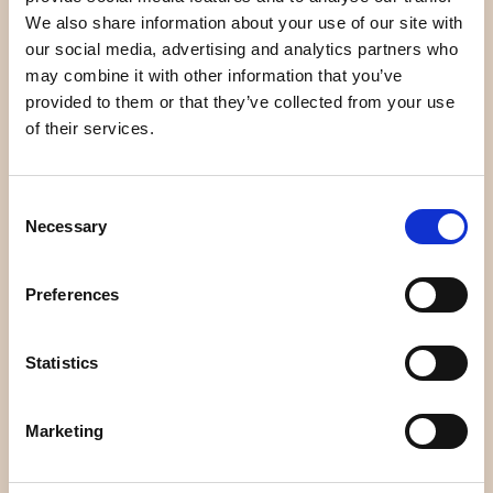
Bilder herunterladen
We also share information about your use of our site with
our social media, advertising and analytics partners who
may combine it with other information that you’ve
provided to them or that they’ve collected from your use
AUFTRÄGE
of their services.
Verkaufs- und Lieferbedingungen
Datenschutz-Bestimmungen
Consent
Necessary
Selection
IN KONTAKT KOMMEN
Preferences
Wenden Sie sich an das Social-Media-Team. Wir hoffen, dass
Sie unsere Beiträge und Statusaktualisierungen hilfreich
finden. Wie können wir Ihnen helfen?
Statistics
Marketing