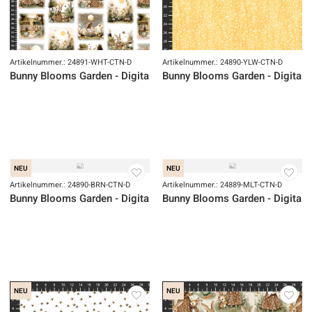
NEU
NEU
Artikelnummer.: 24893-WHT-CTN-D
Artikelnummer.: 24892-CRM-CTN-D
Bunny Blooms Garden - Digital
Bunny Blooms Garden - Digital
NEU
NEU