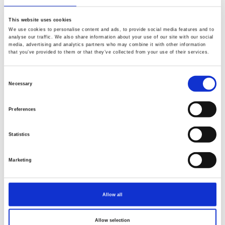
This website uses cookies
We use cookies to personalise content and ads, to provide social media features and to
Artikelnummer.: 24858-BLU-CTN-D
Artikelnummer.: 24857-BLU-CTN-D
analyse our traffic. We also share information about your use of our site with our social
Indigo Heirloom - Digital
Indigo Heirloom - Digital
media, advertising and analytics partners who may combine it with other information
that you’ve provided to them or that they’ve collected from your use of their services.
Consent
Necessary
Selection
NEU
NEU
Preferences
Statistics
Marketing
Allow all
Artikelnummer.: 24856-WHT-CTN-D
Artikelnummer.: 24855-NVY-CTN-D
Indigo Heirloom - Digital
Indigo Heirloom - Digital
Allow selection