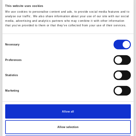
This website uses cookies
We use cookies to personalise content and ads, to provide social media features and to
analyse our traffic. We also share information about your use of our site with our social
media, advertising and analytics partners who may combine it with other information
that you’ve provided to them or that they’ve collected from your use of their services.
Consent
Necessary
Artikelnummer.: 24855-NVY-CTN-D
Artikelnummer.: 24856-WHT-CTN-D
Selection
Indigo Heirloom - Digital
Indigo Heirloom - Digital
Preferences
Statistics
Marketing
NEU
NEU
Allow all
Allow selection