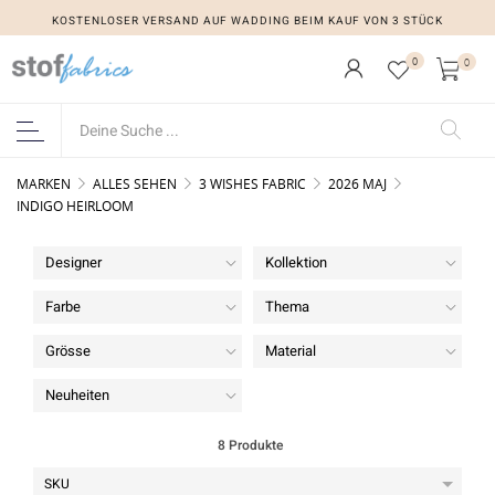
KOSTENLOSER VERSAND AUF WADDING BEIM KAUF VON 3 STÜCK
0
0
MARKEN
ALLES SEHEN
3 WISHES FABRIC
2026 MAJ
INDIGO HEIRLOOM
Designer
Kollektion
Farbe
Thema
Grösse
Material
Neuheiten
8 Produkte