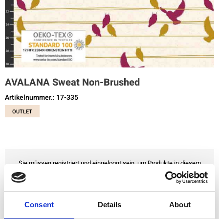
AVALANA Sweat Non-Brushed
Artikelnummer.: 17-335
OUTLET
Sie müssen registriert und eingeloggt sein, um Produkte in diesem
Shop kaufen zu können.
Consent
Details
About
Zu Favoriten hinzufügen