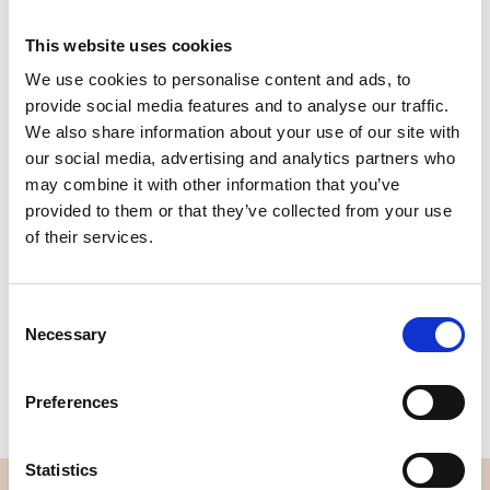
This website uses cookies
We use cookies to personalise content and ads, to
Qualität
Schnelle
provide social media features and to analyse our traffic.
geprüft
Lieferung
We also share information about your use of our site with
our social media, advertising and analytics partners who
may combine it with other information that you’ve
Spezifikation
provided to them or that they’ve collected from your use
of their services.
Breite
150,00
Material
95% Baumwolle 5% Elasthan
Consent
Necessary
Selection
Gewicht pro Quadratmeter
0,250 Kg.
(m2)
Preferences
Statistics