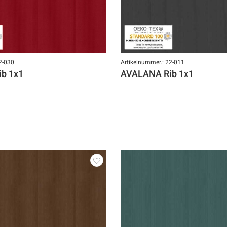
2-030
Artikelnummer.: 22-011
b 1x1
AVALANA Rib 1x1