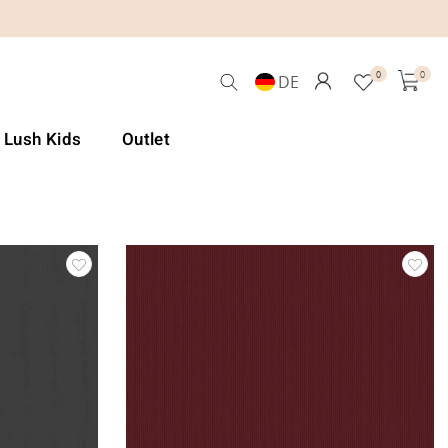
0
0
DE
& Lush Kids
Outlet