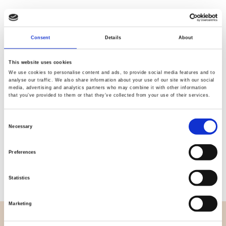
Consent
Details
About
Kvalitet
Hurtig
kontrolleret
forsendelse
This website uses cookies
We use cookies to personalise content and ads, to provide social media features and to
analyse our traffic. We also share information about your use of our site with our social
media, advertising and analytics partners who may combine it with other information
Specifikation
that you’ve provided to them or that they’ve collected from your use of their services.
Bredde
113,00
Consent
Necessary
Selection
Materiale
100% bomuld
Preferences
Vægt pr. kvadratmeter (m2)
0,150 Kg.
Statistics
Marketing
OVERSIGT