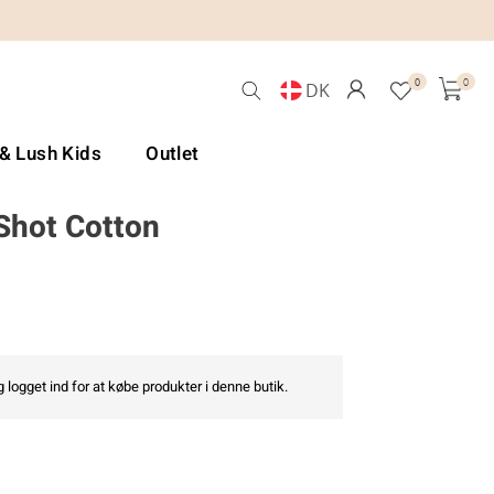
0
0
DK
 & Lush Kids
Outlet
 Shot Cotton
 logget ind for at købe produkter i denne butik.