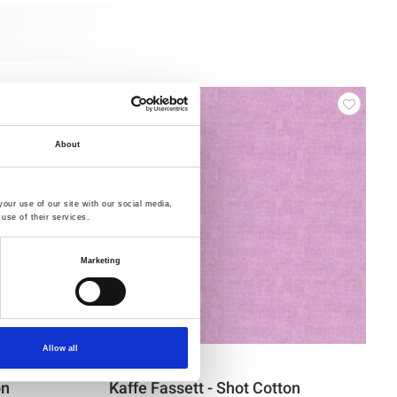
About
our use of our site with our social media,
use of their services.
Marketing
Allow all
Varenr.: 8250-044
on
Kaffe Fassett - Shot Cotton