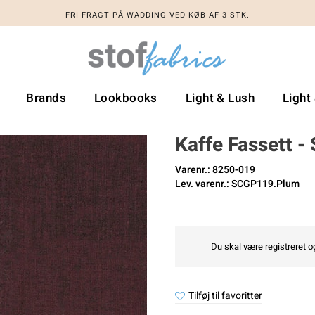
FRI FRAGT PÅ WADDING VED KØB AF 3 STK.
FRI FRAGT PÅ WADDING VED KØB AF 3 STK.
Brands
Lookbooks
Light & Lush
Light
Kaffe Fassett -
Varenr.: 8250-019
Lev. varenr.: SCGP119.Plum
Du skal være registreret og
Tilføj til favoritter