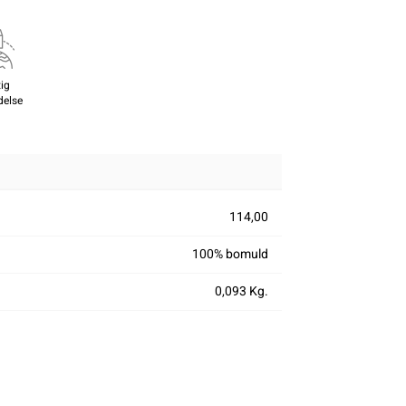
ig
delse
114,00
100% bomuld
0,093 Kg.