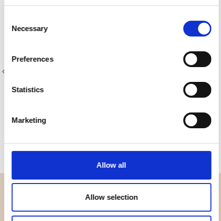
Consent
Necessary
Selection
Preferences
Statistics
Varenr.: 8250-003
Varenr.: 8250-007
Kaffe Fassett - Shot Cotton
Kaffe Fassett - Shot Cotton
Marketing
Allow all
OVERSIGT
Allow selection
Hvem er vi