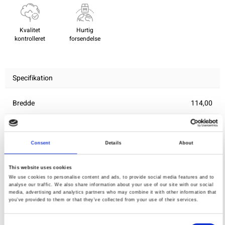
Kvalitet
Hurtig
kontrolleret
forsendelse
Specifikation
Bredde
114,00
Materiale
100% bomuld
Vægt pr. kvadratmeter (m2)
0,136 Kg.
Consent
Details
About
This website uses cookies
We use cookies to personalise content and ads, to provide social media features and to
Du vil måske også synes om
analyse our traffic. We also share information about your use of our site with our social
media, advertising and analytics partners who may combine it with other information that
you’ve provided to them or that they’ve collected from your use of their services.
Consent