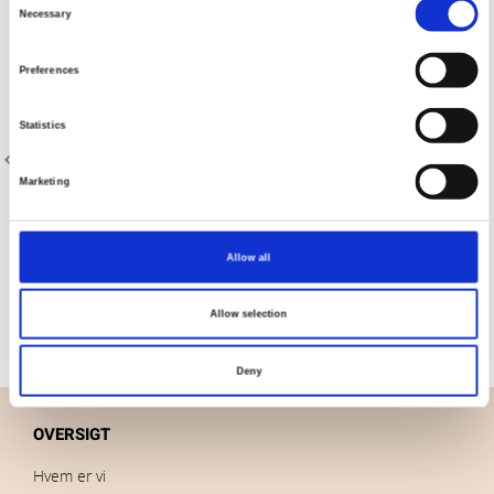
Necessary
Selection
Preferences
Statistics
Marketing
Varenr.: 8200-251
Varenr.: 8200-356
Kaffe Fassett Collective Stash
Kaffe Fassett Collective Stash
Allow all
Allow selection
Deny
OVERSIGT
Hvem er vi