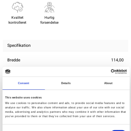
Kvalitet
Hurtig
kontrolleret
forsendelse
Specifikation
Bredde
114,00
Materiale
100% bomuld
Vægt pr. kvadratmeter (m2)
0,111 Kg.
Consent
Details
About
This website uses cookies
We use cookies to personalise content and ads, to provide social media features and to
Du vil måske også synes om
analyse our traffic. We also share information about your use of our site with our social
media, advertising and analytics partners who may combine it with other information that
you’ve provided to them or that they’ve collected from your use of their services.
Consent