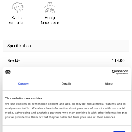
Kvalitet
Hurtig
kontrolleret
forsendelse
Specifikation
Bredde
114,00
Materiale
100% bomuld
Vægt pr. kvadratmeter (m2)
0,111 Kg.
Consent
Details
About
This website uses cookies
We use cookies to personalise content and ads, to provide social media features and to
Du vil måske også synes om
analyse our traffic. We also share information about your use of our site with our social
media, advertising and analytics partners who may combine it with other information that
you’ve provided to them or that they’ve collected from your use of their services.
Consent