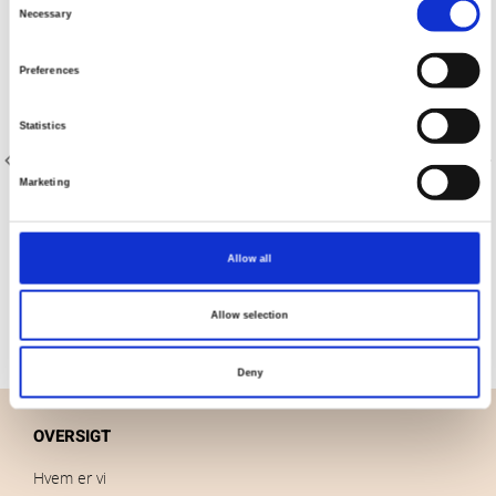
Necessary
Selection
Preferences
Statistics
Marketing
Varenr.: 8200-056
Varenr.: 8200-338
Kaffe Fassett Collective Stash
Kaffe Fassett Collective Stash
Allow all
Allow selection
Deny
OVERSIGT
Hvem er vi