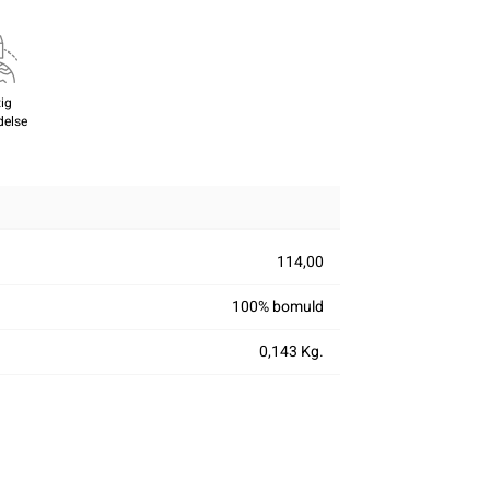
ig
delse
114,00
100% bomuld
0,143 Kg.