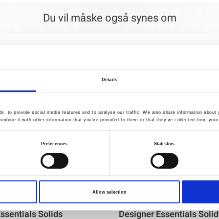
Du vil måske også synes om
Details
, to provide social media features and to analyse our traffic. We also share information about y
mbine it with other information that you’ve provided to them or that they’ve collected from your 
Preferences
Statistics
Allow selection
19
Varenr.: 8204-014
ssentials Solids
Designer Essentials Solid