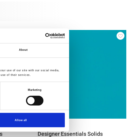
About
our use of our site with our social media,
use of their services.
Marketing
Allow all
Varenr.: 8204-024
s
Designer Essentials Solids