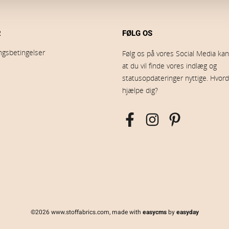
R
FØLG OS
ingsbetingelser
Følg os på vores Social Media kana
at du vil finde vores indlæg og
statusopdateringer nyttige. Hvord
hjælpe dig?
©2026 www.stoffabrics.com, made with
easycms
by
easyday