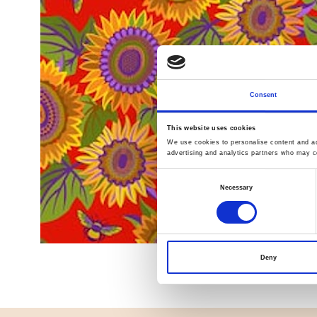
Consent
This website uses cookies
We use cookies to personalise content and ads
advertising and analytics partners who may co
Consent
Necessary
Selection
Deny