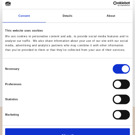
Kvalitet
Hurtig
Consent
Details
About
kontrolleret
forsendelse
This website uses cookies
We use cookies to personalise content and ads, to provide social media features and to
Specifikation
analyse our traffic. We also share information about your use of our site with our social
media, advertising and analytics partners who may combine it with other information
that you’ve provided to them or that they’ve collected from your use of their services.
Bredde
112,00
Consent
Materiale
100% bomuld
Necessary
Selection
Vægt pr. kvadratmeter (m2)
0,151 Kg.
Preferences
Statistics
Marketing
OVERSIGT
Hvem er vi