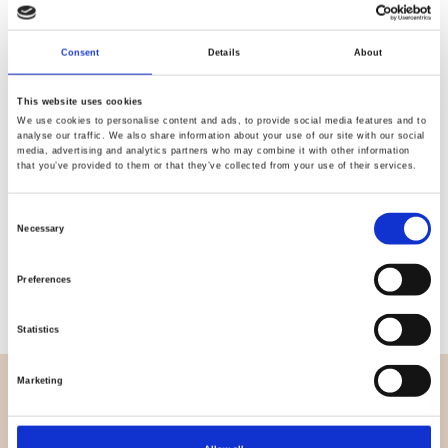
Kvalitet
Hurtig
Consent
Details
About
kontrolleret
forsendelse
This website uses cookies
We use cookies to personalise content and ads, to provide social media features and to
Specifikation
analyse our traffic. We also share information about your use of our site with our social
media, advertising and analytics partners who may combine it with other information
that you’ve provided to them or that they’ve collected from your use of their services.
Bredde
112,00
Consent
Materiale
100% bomuld
Necessary
Selection
Vægt pr. kvadratmeter (m2)
0,151 Kg.
Preferences
Statistics
Marketing
OVERSIGT
Hvem er vi