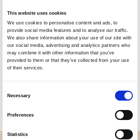
This website uses cookies
We use cookies to personalise content and ads, to
provide social media features and to analyse our traffic.
Kvalitet
Hurtig
We also share information about your use of our site with
kontrolleret
forsendelse
our social media, advertising and analytics partners who
may combine it with other information that you’ve
provided to them or that they’ve collected from your use
Specifikation
of their services.
Bredde
112,00
Consent
Materiale
100% bomuld
Necessary
Selection
Vægt pr. kvadratmeter (m2)
0,152 Kg.
Preferences
Statistics