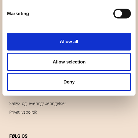
OVERSIGT
Marketing
Hvem er vi
Kontakt os
Nyheder
Udsalg
Allow all
Brands
Impressum
Allow selection
Download billeder
Deny
BESTILLINGER
Salgs- og leveringsbetingelser
Privatlivspolitik
FØLG OS