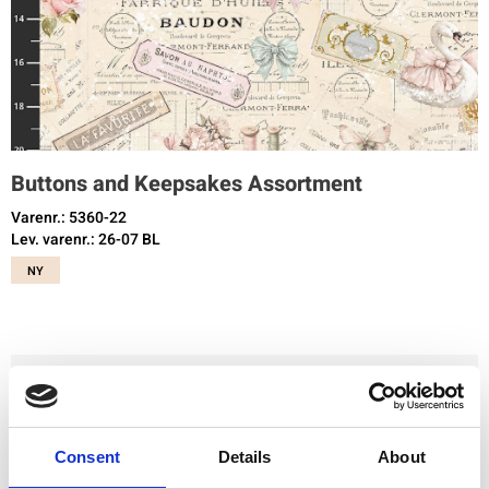
Buttons and Keepsakes Assortment
Varenr.: 5360-22
Lev. varenr.: 26-07 BL
NY
Du skal være registreret og logget ind for at købe produkter i denne
butik.
Consent
Details
About
Tilføj til favoritter