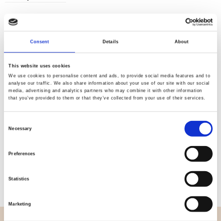
Consent
Details
About
Kvalitet
Hurtig
kontrolleret
forsendelse
This website uses cookies
We use cookies to personalise content and ads, to provide social media features and to
analyse our traffic. We also share information about your use of our site with our social
media, advertising and analytics partners who may combine it with other information
Specifikation
that you’ve provided to them or that they’ve collected from your use of their services.
Bredde
112,00
Consent
Necessary
Selection
Materiale
100% Bomuld
Preferences
Vægt pr. kvadratmeter (m2)
0,152 Kg.
Statistics
Marketing