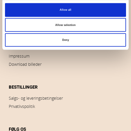
OVERSIGT
Allow all
Hvem er vi
Kontakt os
Allow selection
Nyheder
Udsalg
Deny
Brands
Impressum
Download billeder
BESTILLINGER
Salgs- og leveringsbetingelser
Privatlivspolitik
FØLG OS