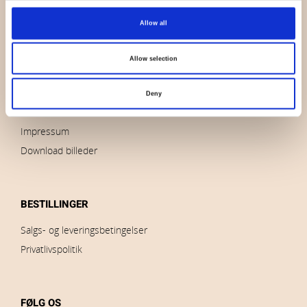
OVERSIGT
Allow all
Hvem er vi
Kontakt os
Allow selection
Nyheder
Udsalg
Deny
Brands
Impressum
Download billeder
BESTILLINGER
Salgs- og leveringsbetingelser
Privatlivspolitik
FØLG OS