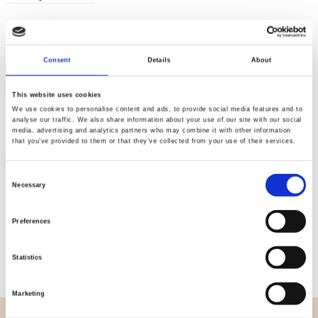
Consent
Details
About
Kvalitet
Hurtig
kontrolleret
forsendelse
This website uses cookies
We use cookies to personalise content and ads, to provide social media features and to
analyse our traffic. We also share information about your use of our site with our social
media, advertising and analytics partners who may combine it with other information
Specifikation
that you’ve provided to them or that they’ve collected from your use of their services.
Bredde
112,00
Consent
Necessary
Selection
Materiale
100% bomuld
Preferences
Vægt pr. kvadratmeter (m2)
0,152 Kg.
Statistics
Marketing