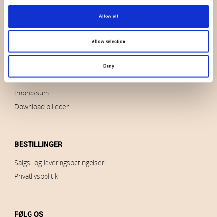
OVERSIGT
Allow all
Hvem er vi
Kontakt os
Allow selection
Nyheder
Udsalg
Deny
Brands
Impressum
Download billeder
BESTILLINGER
Salgs- og leveringsbetingelser
Privatlivspolitik
FØLG OS