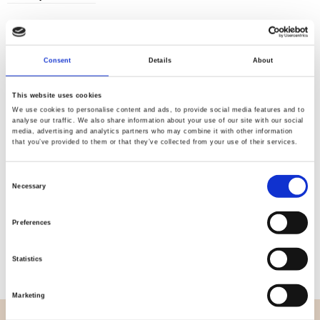
Consent
Details
About
Kvalitet
Hurtig
kontrolleret
forsendelse
This website uses cookies
We use cookies to personalise content and ads, to provide social media features and to
analyse our traffic. We also share information about your use of our site with our social
media, advertising and analytics partners who may combine it with other information
Specifikation
that you’ve provided to them or that they’ve collected from your use of their services.
Bredde
112,00
Consent
Necessary
Selection
Materiale
100% bomuld
Preferences
Vægt pr. kvadratmeter (m2)
0,152 Kg.
Statistics
Marketing