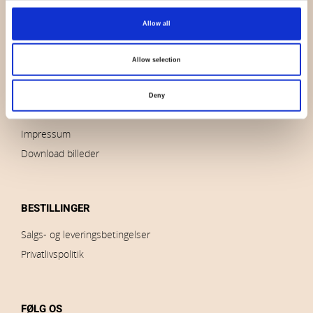
OVERSIGT
Allow all
Hvem er vi
Kontakt os
Allow selection
Nyheder
Udsalg
Deny
Brands
Impressum
Download billeder
BESTILLINGER
Salgs- og leveringsbetingelser
Privatlivspolitik
FØLG OS