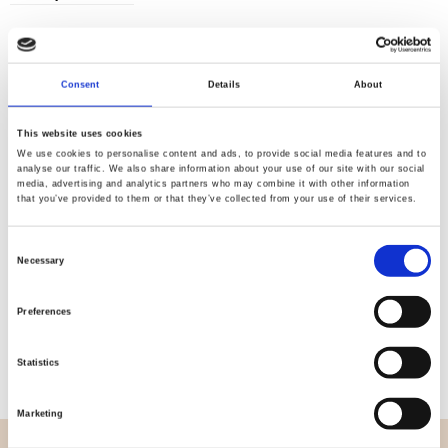
Consent
Details
About
Kvalitet
Hurtig
kontrolleret
forsendelse
This website uses cookies
We use cookies to personalise content and ads, to provide social media features and to
analyse our traffic. We also share information about your use of our site with our social
media, advertising and analytics partners who may combine it with other information
Specifikation
that you’ve provided to them or that they’ve collected from your use of their services.
Bredde
112,00
Consent
Necessary
Selection
Materiale
100% bomuld
Preferences
Vægt pr. kvadratmeter (m2)
0,152 Kg.
Statistics
Marketing