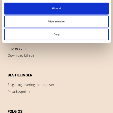
OVERSIGT
Allow all
Hvem er vi
Kontakt os
Allow selection
Nyheder
Udsalg
Deny
Brands
Impressum
Download billeder
BESTILLINGER
Salgs- og leveringsbetingelser
Privatlivspolitik
FØLG OS