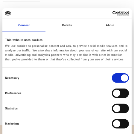
Consent
Details
About
Kvalitet
Hurtig
kontrolleret
forsendelse
This website uses cookies
We use cookies to personalise content and ads, to provide social media features and to
analyse our traffic. We also share information about your use of our site with our social
media, advertising and analytics partners who may combine it with other information
Specifikation
that you’ve provided to them or that they’ve collected from your use of their services.
Bredde
112,00
Consent
Necessary
Selection
Materiale
100% bomuld
Preferences
Vægt pr. kvadratmeter (m2)
0,152 Kg.
Statistics
Marketing