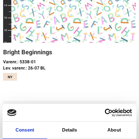
Bright Beginnings
Varenr.: 5338-01
Lev. varenr.: 26-07 BL
NY
Du skal være registreret og logget ind for at købe produkter i denne
butik.
Consent
Details
About
Tilføj til favoritter