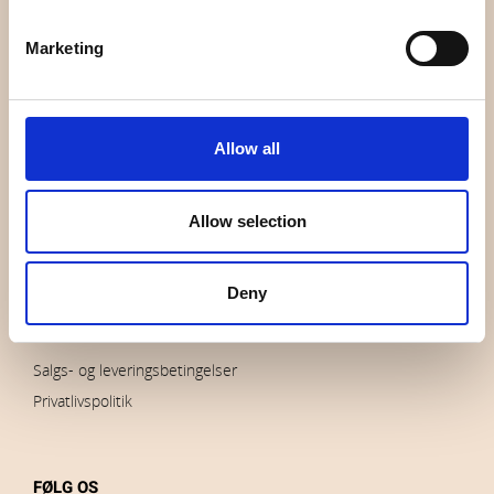
OVERSIGT
Marketing
Hvem er vi
Kontakt os
Nyheder
Udsalg
Allow all
Brands
Impressum
Allow selection
Download billeder
Deny
BESTILLINGER
Salgs- og leveringsbetingelser
Privatlivspolitik
FØLG OS