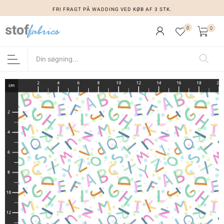
FRI FRAGT PÅ WADDING VED KØB AF 3 STK.
0
0