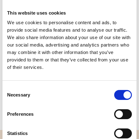
This website uses cookies
We use cookies to personalise content and ads, to
provide social media features and to analyse our traffic.
Kvalitet
Hurtig
We also share information about your use of our site with
kontrolleret
forsendelse
our social media, advertising and analytics partners who
may combine it with other information that you’ve
provided to them or that they’ve collected from your use
Specifikation
of their services.
Bredde
112,00
Consent
Materiale
100% bomuld
Necessary
Selection
Vægt pr. kvadratmeter (m2)
0,152 Kg.
Preferences
Statistics