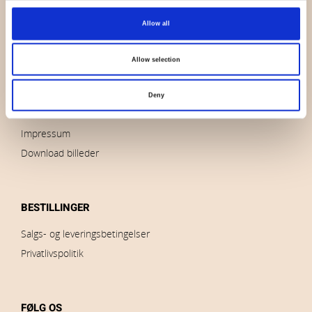
OVERSIGT
Allow all
Hvem er vi
Kontakt os
Allow selection
Nyheder
Udsalg
Deny
Brands
Impressum
Download billeder
BESTILLINGER
Salgs- og leveringsbetingelser
Privatlivspolitik
FØLG OS