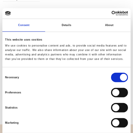
Consent
Details
About
Kvalitet
Hurtig
kontrolleret
forsendelse
This website uses cookies
We use cookies to personalise content and ads, to provide social media features and to
analyse our traffic. We also share information about your use of our site with our social
media, advertising and analytics partners who may combine it with other information
Specifikation
that you’ve provided to them or that they’ve collected from your use of their services.
Bredde
112,00
Consent
Necessary
Selection
Materiale
100% bomuld
Preferences
Vægt pr. kvadratmeter (m2)
0,152 Kg.
Statistics
Marketing