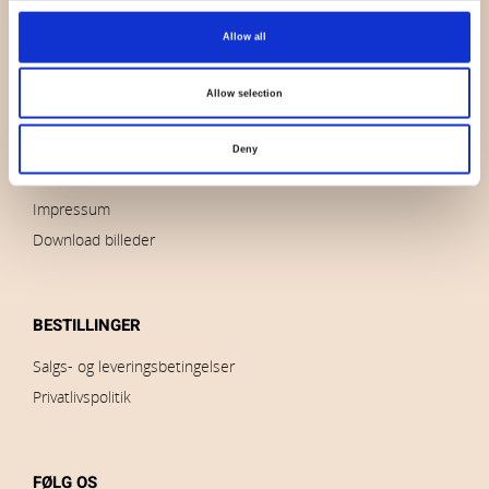
OVERSIGT
Allow all
Hvem er vi
Kontakt os
Allow selection
Nyheder
Udsalg
Deny
Brands
Impressum
Download billeder
BESTILLINGER
Salgs- og leveringsbetingelser
Privatlivspolitik
FØLG OS