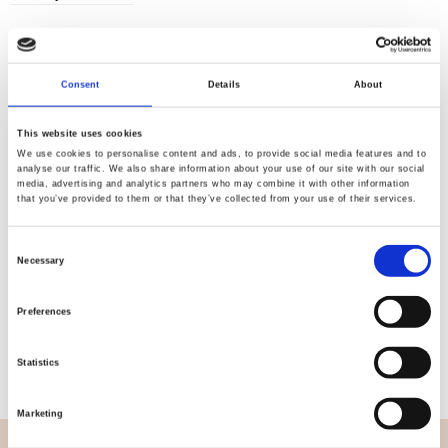
Consent
Details
About
Kvalitet
Hurtig
kontrolleret
forsendelse
This website uses cookies
We use cookies to personalise content and ads, to provide social media features and to
analyse our traffic. We also share information about your use of our site with our social
media, advertising and analytics partners who may combine it with other information
Specifikation
that you’ve provided to them or that they’ve collected from your use of their services.
Bredde
112,00
Consent
Necessary
Selection
Materiale
100% Bomuld
Preferences
Vægt pr. kvadratmeter (m2)
0,152 Kg.
Statistics
Marketing