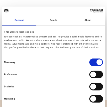
Consent
Details
About
Kvalitet
Hurtig
kontrolleret
forsendelse
This website uses cookies
We use cookies to personalise content and ads, to provide social media features and to
analyse our traffic. We also share information about your use of our site with our social
media, advertising and analytics partners who may combine it with other information
Specifikation
that you’ve provided to them or that they’ve collected from your use of their services.
Bredde
112,00
Consent
Necessary
Selection
Materiale
100% bomuld
Preferences
Vægt pr. kvadratmeter (m2)
0,152 Kg.
Statistics
Marketing