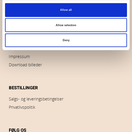
OVERSIGT
Allow all
Hvem er vi
Kontakt os
Allow selection
Nyheder
Udsalg
Deny
Brands
Impressum
Download billeder
BESTILLINGER
Salgs- og leveringsbetingelser
Privatlivspolitik
FØLG OS