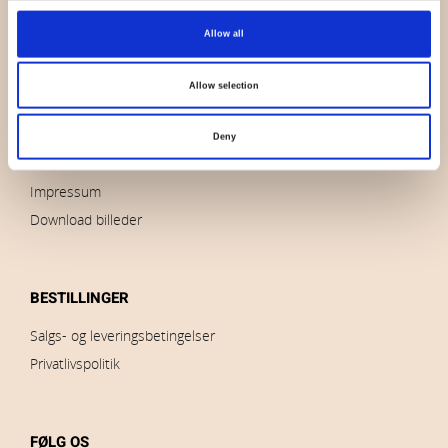
OVERSIGT
Allow all
Hvem er vi
Kontakt os
Allow selection
Nyheder
Udsalg
Deny
Brands
Impressum
Download billeder
BESTILLINGER
Salgs- og leveringsbetingelser
Privatlivspolitik
FØLG OS