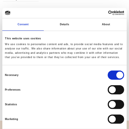
Consent
Details
About
Kvalitet
Hurtig
kontrolleret
forsendelse
This website uses cookies
We use cookies to personalise content and ads, to provide social media features and to
analyse our traffic. We also share information about your use of our site with our social
media, advertising and analytics partners who may combine it with other information
Specifikation
that you’ve provided to them or that they’ve collected from your use of their services.
Bredde
270,00
Consent
Necessary
Selection
Materiale
100% bomuld
Preferences
Vægt pr. kvadratmeter (m2)
0,114 Kg.
Statistics
Marketing