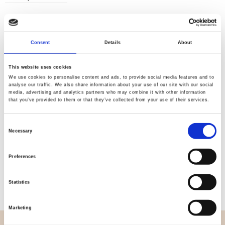
Consent
Details
About
Kvalitet
Hurtig
kontrolleret
forsendelse
This website uses cookies
We use cookies to personalise content and ads, to provide social media features and to
analyse our traffic. We also share information about your use of our site with our social
media, advertising and analytics partners who may combine it with other information
Specifikation
that you’ve provided to them or that they’ve collected from your use of their services.
Bredde
112,00
Consent
Necessary
Selection
Materiale
100% bomuld
Preferences
Vægt pr. kvadratmeter (m2)
0,152 Kg.
Statistics
Marketing