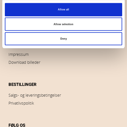
OVERSIGT
Allow all
Hvem er vi
Kontakt os
Allow selection
Nyheder
Udsalg
Deny
Brands
Impressum
Download billeder
BESTILLINGER
Salgs- og leveringsbetingelser
Privatlivspolitik
FØLG OS