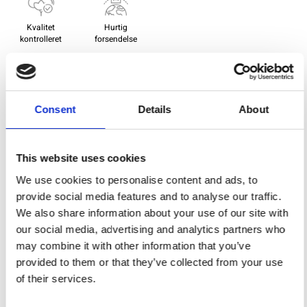
Kvalitet
Hurtig
kontrolleret
forsendelse
Specifikation
Consent
Details
About
Bredde
112,00
Materiale
100% bomuld
This website uses cookies
We use cookies to personalise content and ads, to
Vægt pr. kvadratmeter (m2)
0,139 Kg.
provide social media features and to analyse our traffic.
We also share information about your use of our site with
our social media, advertising and analytics partners who
Du vil måske også synes om
may combine it with other information that you’ve
provided to them or that they’ve collected from your use
of their services.