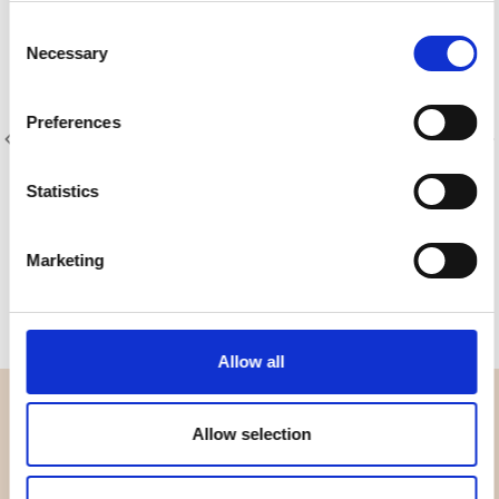
Consent
Necessary
Selection
Preferences
Statistics
Varenr.: 4590-108
Frosty snowflake
Marketing
Allow all
OVERSIGT
Allow selection
Hvem er vi
Kontakt os