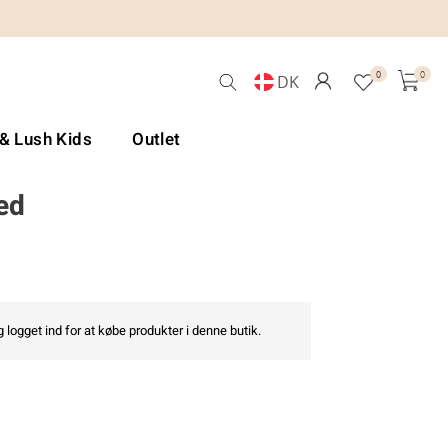
0
0
DK
 & Lush Kids
Outlet
ed
 logget ind for at købe produkter i denne butik.