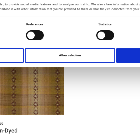
Du vil måske også synes om
, to provide social media features and to analyse our traffic. We also share information about y
mbine it with other information that you’ve provided to them or that they’ve collected from your 
Preferences
Statistics
Allow selection
66
rn-Dyed