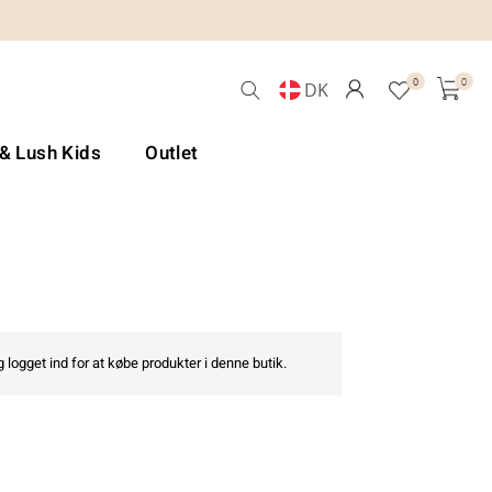
0
0
DK
 & Lush Kids
Outlet
 logget ind for at købe produkter i denne butik.