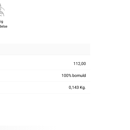
ig
delse
112,00
100% bomuld
0,143 Kg.