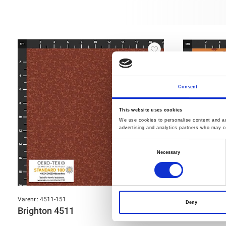
Consent
This website uses cookies
We use cookies to personalise content and ads
advertising and analytics partners who may co
Consent
Necessary
Selection
Varenr.: 4511-151
Varenr.: 4514-1
Deny
Brighton 4511
Colour Rh