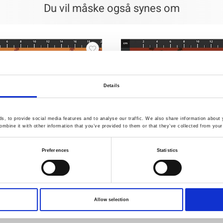
Du vil måske også synes om
Details
, to provide social media features and to analyse our traffic. We also share information about y
mbine it with other information that you’ve provided to them or that they’ve collected from your 
Preferences
Statistics
38
Varenr.: 4514-139
Allow selection
ythm
Colour Rhythm