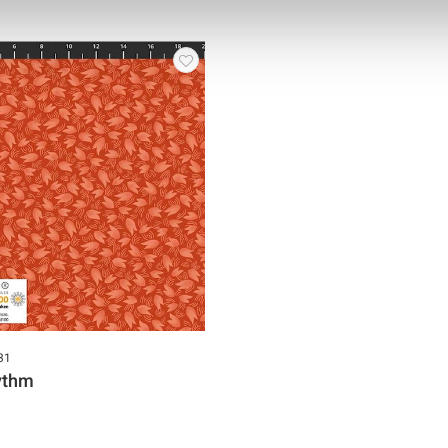
31
ythm