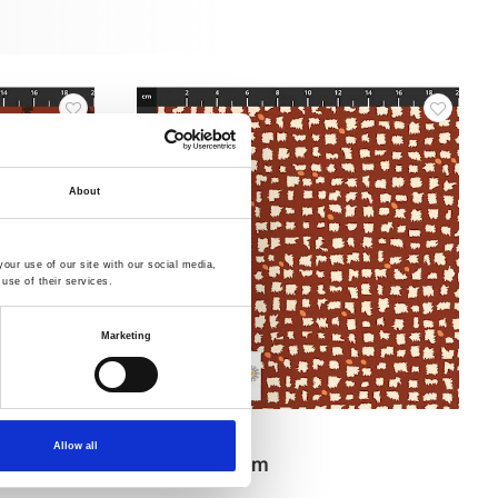
About
our use of our site with our social media,
use of their services.
Marketing
Varenr.: 4514-145
Allow all
Colour Rhythm