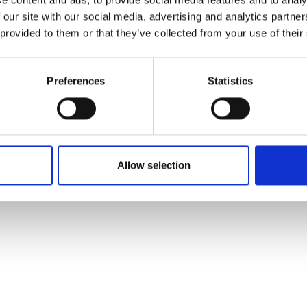
e content and ads, to provide social media features and to analy
Du vil måske også synes om
 our site with our social media, advertising and analytics partn
 provided to them or that they’ve collected from your use of their
Preferences
Statistics
Allow selection