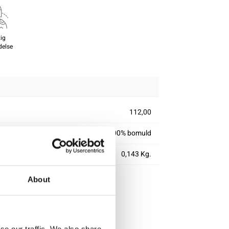
ig
delse
112,00
100% bomuld
0,143 Kg.
About