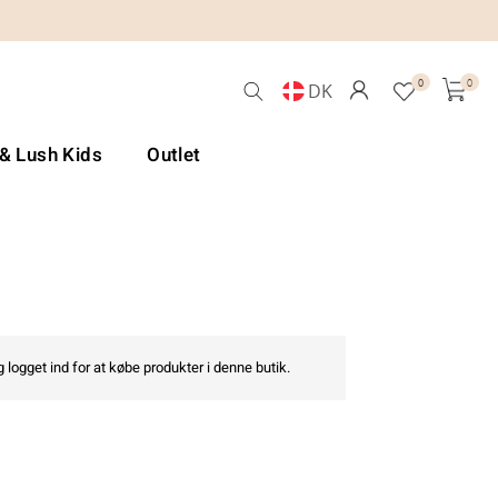
0
0
DK
 & Lush Kids
Outlet
 logget ind for at købe produkter i denne butik.