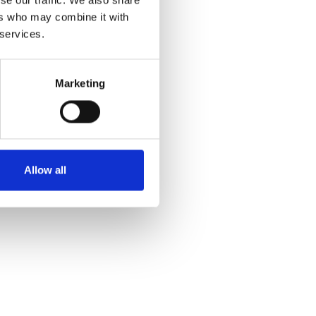
se our traffic. We also share
ers who may combine it with
 services.
Marketing
Allow all