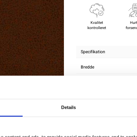
Kvalitet
Hurt
kontrolleret
forsen
Specifikation
Bredde
Materiale
Vægt pr. kvadratmeter (m2)
Details