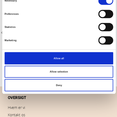
Necessary
Selection
Preferences
Statistics
Marketing
Varenr.: 4509-103
Varenr.: 4509-303
Melange 4509
Melange 4509
Allow all
Allow selection
Deny
OVERSIGT
Hvem er vi
Kontakt os