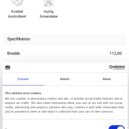
Kvalitet
Hurtig
kontrolleret
forsendelse
Specifikation
Bredde
112,00
Materiale
100% bomuld
Vægt pr. kvadratmeter (m2)
0,145 Kg.
Consent
Details
About
This website uses cookies
Du vil måske også synes om
We use cookies to personalise content and ads, to provide social media features and to
analyse our traffic. We also share information about your use of our site with our social
media, advertising and analytics partners who may combine it with other information that
you’ve provided to them or that they’ve collected from your use of their services.
Consent