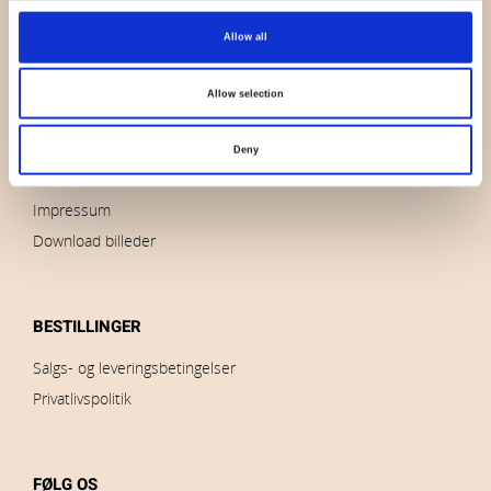
OVERSIGT
Allow all
Hvem er vi
Kontakt os
Allow selection
Nyheder
Udsalg
Deny
Brands
Impressum
Download billeder
BESTILLINGER
Salgs- og leveringsbetingelser
Privatlivspolitik
FØLG OS