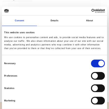
Consent
Details
About
Kvalitet
Hurtig
kontrolleret
forsendelse
This website uses cookies
We use cookies to personalise content and ads, to provide social media features and to
analyse our traffic. We also share information about your use of our site with our social
media, advertising and analytics partners who may combine it with other information
Specifikation
that you’ve provided to them or that they’ve collected from your use of their services.
Bredde
112,00
Consent
Necessary
Selection
Materiale
100% bomuld
Preferences
Vægt pr. kvadratmeter (m2)
0,152 Kg.
Statistics
Marketing