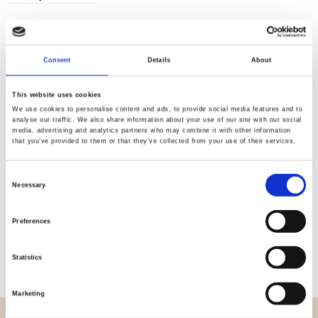
Consent
Details
About
Kvalitet
Hurtig
kontrolleret
forsendelse
This website uses cookies
We use cookies to personalise content and ads, to provide social media features and to
analyse our traffic. We also share information about your use of our site with our social
media, advertising and analytics partners who may combine it with other information
Specifikation
that you’ve provided to them or that they’ve collected from your use of their services.
Bredde
112,00
Consent
Necessary
Selection
Materiale
100% bomuld
Preferences
Vægt pr. kvadratmeter (m2)
0,152 Kg.
Statistics
Marketing