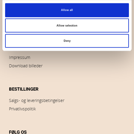
OVERSIGT
Allow all
Hvem er vi
Kontakt os
Allow selection
Nyheder
Udsalg
Deny
Brands
Impressum
Download billeder
BESTILLINGER
Salgs- og leveringsbetingelser
Privatlivspolitik
FØLG OS