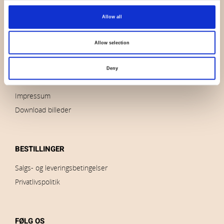
OVERSIGT
Allow all
Hvem er vi
Kontakt os
Allow selection
Nyheder
Udsalg
Deny
Brands
Impressum
Download billeder
BESTILLINGER
Salgs- og leveringsbetingelser
Privatlivspolitik
FØLG OS