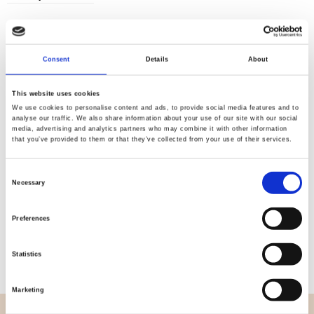
Consent
Details
About
Kvalitet
Hurtig
kontrolleret
forsendelse
This website uses cookies
We use cookies to personalise content and ads, to provide social media features and to
analyse our traffic. We also share information about your use of our site with our social
media, advertising and analytics partners who may combine it with other information
Specifikation
that you’ve provided to them or that they’ve collected from your use of their services.
Bredde
112,00
Consent
Necessary
Selection
Materiale
100% bomuld
Preferences
Vægt pr. kvadratmeter (m2)
0,152 Kg.
Statistics
Marketing