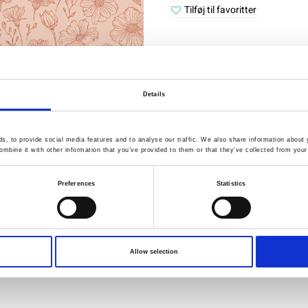
Tilføj til favoritter
Kvalitet
Hurt
Details
kontrolleret
forsen
, to provide social media features and to analyse our traffic. We also share information about y
mbine it with other information that you’ve provided to them or that they’ve collected from your 
Specifikation
Preferences
Statistics
Bredde
Materiale
Vægt pr. kvadratmeter (m2)
Allow selection