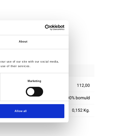
ig
About
delse
our use of our site with our social media,
use of their services.
Marketing
112,00
100% bomuld
0,152 Kg.
Allow all