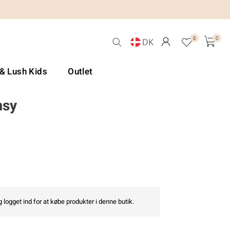
0
0
DK
 & Lush Kids
Outlet
msy
 logget ind for at købe produkter i denne butik.