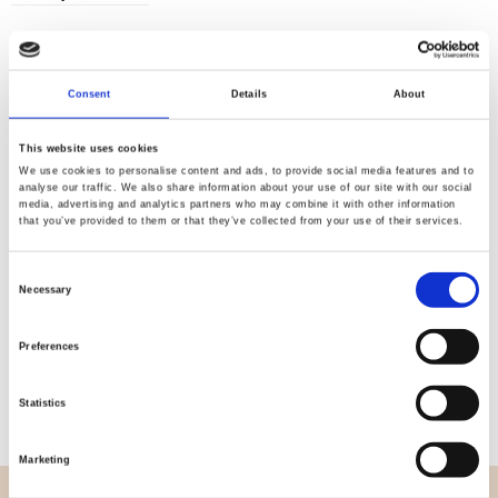
Consent
Details
About
Kvalitet
Hurtig
kontrolleret
forsendelse
This website uses cookies
We use cookies to personalise content and ads, to provide social media features and to
analyse our traffic. We also share information about your use of our site with our social
media, advertising and analytics partners who may combine it with other information
Specifikation
that you’ve provided to them or that they’ve collected from your use of their services.
Bredde
112,00
Consent
Necessary
Selection
Materiale
100% bomuld
Preferences
Vægt pr. kvadratmeter (m2)
0,152 Kg.
Statistics
Marketing