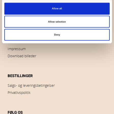
OVERSIGT
Allow all
Hvem er vi
Kontakt os
Allow selection
Nyheder
Udsalg
Deny
Brands
Impressum
Download billeder
BESTILLINGER
Salgs- og leveringsbetingelser
Privatlivspolitik
FØLG OS