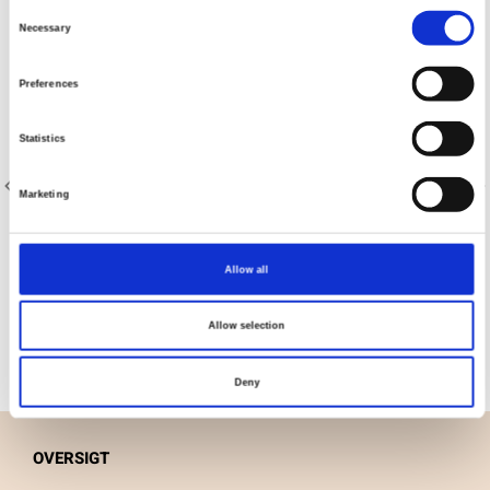
Consent
Necessary
Selection
Preferences
Statistics
Marketing
Varenr.: 20-023
Varenr.: 20-026
AVALANA Jersey Solid
AVALANA Jersey Solid
Allow all
Allow selection
Deny
OVERSIGT