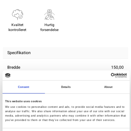
Kvalitet
Hurtig
kontrolleret
forsendelse
Specifikation
Bredde
150,00
Materiale
100% bomuld (poplin)
Consent
Details
About
Vægt pr. kvadratmeter (m2)
0,100 Kg.
This website uses cookies
We use cookies to personalise content and ads, to provide social media features and to
analyse our traffic. We also share information about your use of our site with our social
Du vil måske også synes om
media, advertising and analytics partners who may combine it with other information that
you’ve provided to them or that they’ve collected from your use of their services.