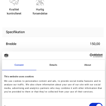
Kvalitet
Hurtig
kontrolleret
forsendelse
Specifikation
Bredde
150,00
Materiale
95% bomuld 5% elastan
Vægt pr. kvadratmeter (m2)
0,212 Kg.
Consent
Details
About
This website uses cookies
Du vil måske også synes om
We use cookies to personalise content and ads, to provide social media features and to
analyse our traffic. We also share information about your use of our site with our social
media, advertising and analytics partners who may combine it with other information that
you’ve provided to them or that they’ve collected from your use of their services.
Consent