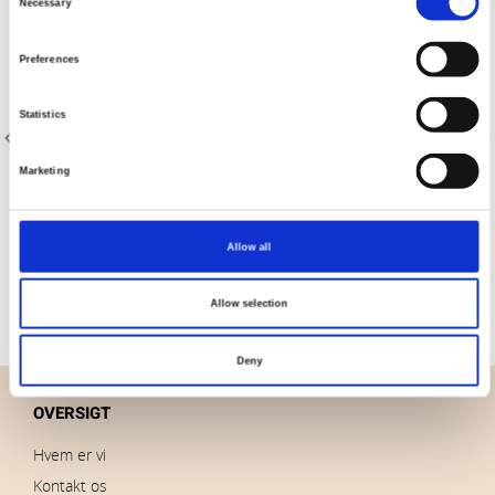
Necessary
Selection
Preferences
Statistics
Marketing
Varenr.: 20-150
Varenr.: 20-042
AVALANA Jersey Melange
AVALANA Jersey Solid
Allow all
Allow selection
Deny
OVERSIGT
Hvem er vi
Kontakt os