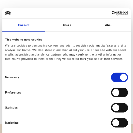
Consent
Details
About
Kvalitet
Hurtig
kontrolleret
forsendelse
This website uses cookies
We use cookies to personalise content and ads, to provide social media features and to
analyse our traffic. We also share information about your use of our site with our social
media, advertising and analytics partners who may combine it with other information
Specifikation
that you’ve provided to them or that they’ve collected from your use of their services.
Bredde
270,00
Consent
Necessary
Selection
Materiale
100% bomuld
Preferences
Vægt pr. kvadratmeter (m2)
0,114 Kg.
Statistics
Marketing