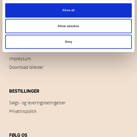
OVERSIGT
Allow all
Hvem er vi
Kontakt os
Allow selection
Nyheder
Udsalg
Deny
Brands
Impressum
Download billeder
BESTILLINGER
Salgs- og leveringsbetingelser
Privatlivspolitik
FØLG OS